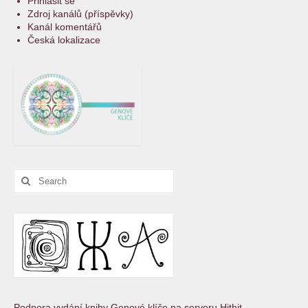
Přihlásit se
Zdroj kanálů (příspěvky)
Kanál komentářů
Česká lokalizace
Search
for:
Podpora vydání knihy Genové klíče na serveru Hithit