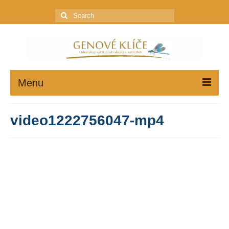
Search
for:
Menu
GENOVÉ KLÍČE
video1222756047-mp4
JAK ZAČÍT
PROFIL
KONZULTACE
OBCHOD
Ceník poštovného a balného