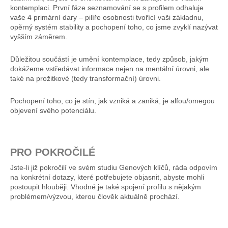
kontemplaci. První fáze seznamování se s profilem odhaluje
vaše 4 primární dary – pilíře osobnosti tvořící vaši základnu,
opěrný systém stability a pochopení toho, co jsme zvyklí nazývat
vyšším záměrem.
Důležitou součástí je umění kontemplace, tedy způsob, jakým
dokážeme vstředávat informace nejen na mentální úrovni, ale
také na prožitkové (tedy transformační) úrovni.
Pochopení toho, co je stín, jak vzniká a zaniká, je alfou/omegou
objevení svého potenciálu.
PRO POKROČILÉ
Jste-li již pokročilí ve svém studiu Genových klíčů, ráda odpovím
na konkrétní dotazy, které potřebujete objasnit, abyste mohli
postoupit hlouběji. Vhodné je také spojení profilu s nějakým
problémem/výzvou, kterou člověk aktuálně prochází.