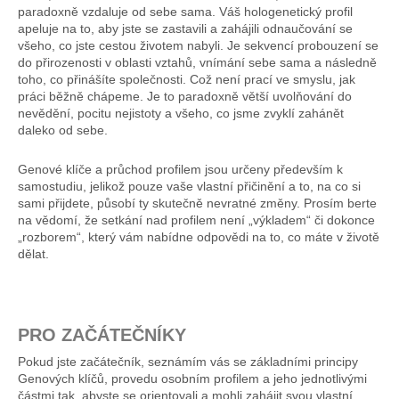
paradoxně vzdaluje od sebe sama. Váš hologenetický profil
apeluje na to, aby jste se zastavili a zahájili odnaučování se
všeho, co jste cestou životem nabyli. Je sekvencí probouzení se
do přirozenosti v oblasti vztahů, vnímání sebe sama a následně
toho, co přinášíte společnosti. Což není prací ve smyslu, jak
práci běžně chápeme. Je to paradoxně větší uvolňování do
nevědění, pocitu nejistoty a všeho, co jsme zvyklí zahánět
daleko od sebe.
Genové klíče a průchod profilem jsou určeny především k
samostudiu, jelikož pouze vaše vlastní přičinění a to, na co si
sami přijdete, působí ty skutečně nevratné změny. Prosím berte
na vědomí, že setkání nad profilem není „výkladem“ či dokonce
„rozborem“, který vám nabídne odpovědi na to, co máte v životě
dělat.
PRO ZAČÁTEČNÍKY
Pokud jste začátečník, seznámím vás se základními principy
Genových klíčů, provedu osobním profilem a jeho jednotlivými
částmi tak, abyste se orientovali a mohli zahájit svou vlastní