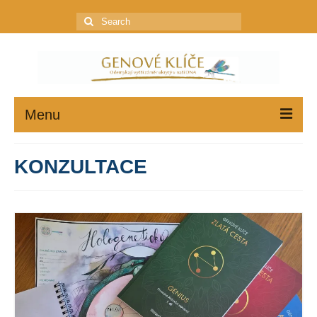
Search
for:
Menu
GENOVÉ KLÍČE
KONZULTACE
JAK ZAČÍT
PROFIL
KONZULTACE
OBCHOD
Ceník poštovného a balného