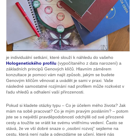
Obchodní podmínky
Pravidla ochrany osobních údajů
APPKA
AUDIOTÉKA
ČLÁNKY
je individuální setkání, které slouží k náhledu do vašeho
AKCE
Hologenetického profilu
(vypočítaného z data narození) a
základních principů Genových klíčů. Hlavním záměrem
KLÍČOVÝ FESTIVAL
konzultace je pomoci vám najít způsob, jakým se budete
Genovým klíčům věnovat a uvádět je sami v praxi. Vaše
KONTAKTY
následné samostatné rozjímání nad profilem může rozkvést v
řadu vhledů a odhalení vaší přirozenosti.
SPOLUPRÁCE
Pokud si kladete otázky typu – Co je účelem mého života? Jak
mám na sobě pracovat? Co je mým pravým posláním? – potom
jste se s největší pravděpodobností odchýlili od své přirozené
cesty a toužíte se vrátit ke svému vnitřnímu vedení. Často se
stává, že ve vší dobré snaze o „osobní rozvoj“ sejdeme na
cestu, která není naše a odevzdáme se učení, které nás