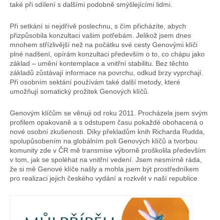
také při sdílení s dalšími podobně smýšlejícími lidmi.
Při setkání si nejdřívě poslechnu, s čím přicházíte, abych
přizpůsobila konzultaci vašim potřebám. Jelikož jsem dnes
mnohem střízlivější než na počátku své cesty Genovými klíči
plné nadšení, opírám konzultaci především o to, co chápu jako
základ – umění kontemplace a vnitřní stabilitu. Bez těchto
základů zůstávají informace na povrchu, odkud brzy vyprchají.
Při osobním sektání používám také další metody, které
umožňují somatický prožitek Genových klíčů.
Genovým klíčům se věnuji od roku 2011. Procházela jsem svým
profilem opakovaně a s odstupem času pokaždé obohacená o
nové osobní zkušenosti. Díky překladům knih Richarda Rudda,
spolupůsobením na globálním poli Genových klíčů a tvorbou
komunity zde v ČR mě transmise výborně proškolila především
v tom, jak se spoléhat na vnitřní vedení. Jsem nesmírně ráda,
že si mě Genové klíče našly a mohla jsem být prostředníkem
pro realizaci jejich českého vydání a rozkvět v naší republice.