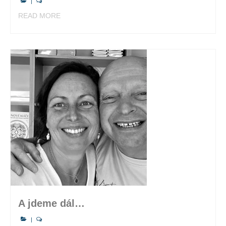
|
READ MORE
A jdeme dál…
|