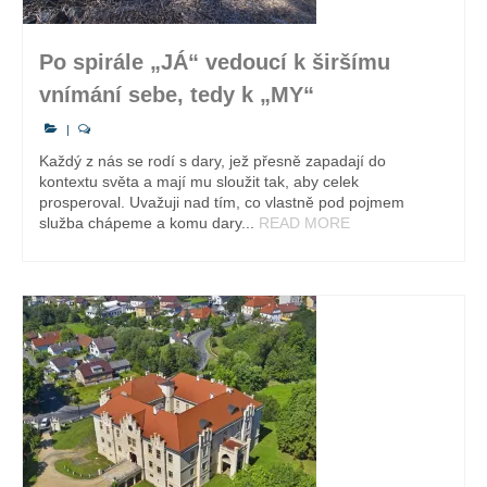
Po spirále „JÁ“ vedoucí k širšímu
vnímání sebe, tedy k „MY“
|
Každý z nás se rodí s dary, jež přesně zapadají do
kontextu světa a mají mu sloužit tak, aby celek
prosperoval. Uvažuji nad tím, co vlastně pod pojmem
služba chápeme a komu dary...
READ MORE