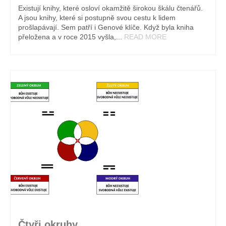
Existují knihy, které osloví okamžitě širokou škálu čtenářů.
A jsou knihy, které si postupně svou cestu k lidem
prošlapávají. Sem patří i Genové klíče. Když byla kniha
přeložena a v roce 2015 vyšla,...
READ MORE
Čtyři okruhy