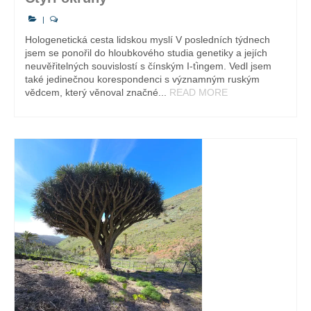
|
Hologenetická cesta lidskou myslí V posledních týdnech
jsem se ponořil do hloubkového studia genetiky a jejích
neuvěřitelných souvislostí s čínským I-ťingem. Vedl jsem
také jedinečnou korespondenci s významným ruským
vědcem, který věnoval značné...
READ MORE