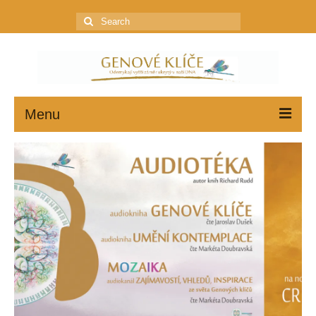
Search
for:
Menu
GENOVÉ KLÍČE
JAK ZAČÍT
PROFIL
KONZULTACE
OBCHOD
Ceník poštovného a balného