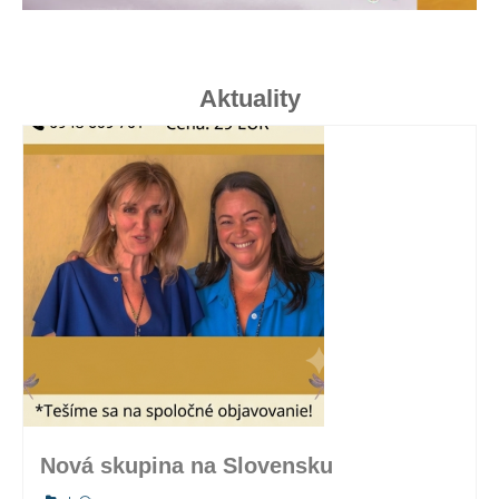
Obchodní podmínky
Pravidla ochrany osobních údajů
APPKA
Aktuality
AUDIOTÉKA
ČLÁNKY
AKCE
KLÍČOVÝ FESTIVAL
KONTAKTY
SPOLUPRÁCE
Nová skupina na Slovensku