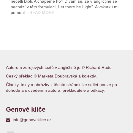
nečetli Bibli. A chápeme ho? Dívám se, že v angličtině se
nachází v této formulaci „Let there be Light“. A vskutku mi
pomohl...
READ MORE
Autorem zdrojových textů v angličtině je © Richard Rudd
Český překlad © Markéta Doubravská a kolektiv.
Články, texty a obrázky z těchto stránek lze sdílet pouze po
dohodě a s uvedením autora, překladatele a odkazy.
Genové klíče
info@genoveklice.cz