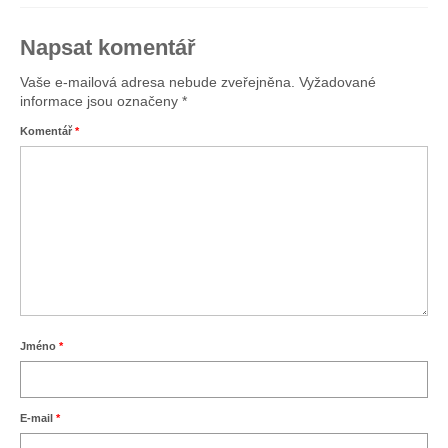
Obchodní podmínky
Napsat komentář
Pravidla ochrany osobních údajů
Vaše e-mailová adresa nebude zveřejněna.
APPKA
Vyžadované
informace jsou označeny
*
AUDIOTÉKA
Komentář
*
ČLÁNKY
AKCE
KLÍČOVÝ FESTIVAL
KONTAKTY
SPOLUPRÁCE
Jméno
*
E-mail
*