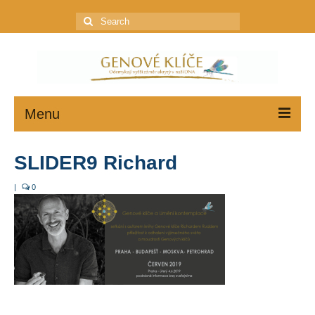
Search
for:
Menu
GENOVÉ KLÍČE
SLIDER9 Richard
JAK ZAČÍT
|
0
PROFIL
KONZULTACE
OBCHOD
Ceník poštovného a balného